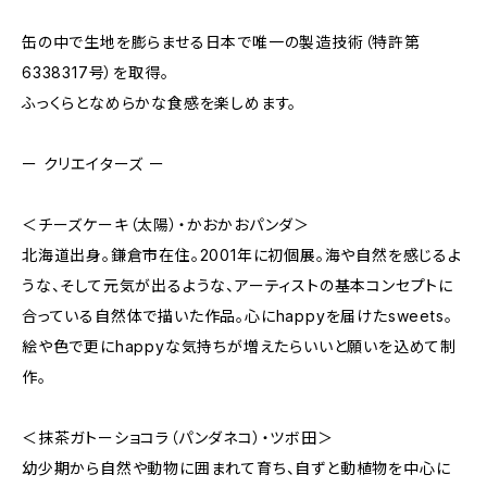
缶の中で生地を膨らませる日本で唯一の製造技術（特許第
6338317号）を取得。
ふっくらとなめらかな食感を楽しめます。
ー クリエイターズ ー
＜チーズケーキ（太陽）・かおかおパンダ＞
北海道出身。鎌倉市在住。2001年に初個展。海や自然を感じるよ
うな、そして元気が出るような、アーティストの基本コンセプトに
合っている自然体で描いた作品。心にhappyを届けたsweets。
絵や色で更にhappyな気持ちが増えたらいいと願いを込めて制
作。
＜抹茶ガトーショコラ（パンダネコ）・ツボ田＞
幼少期から自然や動物に囲まれて育ち、自ずと動植物を中心に