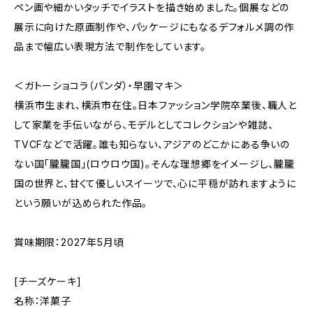
ペン画や細かいタッチでイラストを描き始めました。個展などの
展示に向けた原画制作や、パッケージにもなるデフォルメ調の作
品まで幅広い表現方法で制作をしています。
＜ガトーショコラ（パンダ）・早園マキ＞
横浜市生まれ、横浜市在住。日本ファッション学院卒業後、職人と
して家業を手伝いながら、モデルとしてコレクションや雑誌、
TVCFなどで活躍。誰も知らない、アジアのどこかにある争いの
ない国「朧朧国」(ロウロウ国)。そんな理想郷をイメージし、朧朧
国の世界と、甘くて優しいスイーツで、心に平穏が訪れますように
という願いが込められた作品。
賞味期限：2027年5月頃
[チーズケーキ]
名称：洋菓子