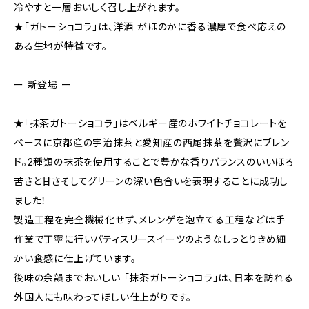
冷やすと一層おいしく召し上がれます。
★「ガトーショコラ」は、洋酒 がほのかに香る濃厚で食べ応えの
ある生地が特徴です。
ー 新登場 ー
★「抹茶ガトーショコラ」はベルギー産のホワイトチョコレートを
ベースに京都産の宇治抹茶と愛知産の西尾抹茶を贅沢にブレン
ド。2種類の抹茶を使用することで豊かな香りバランスのいいほろ
苦さと甘さそしてグリーンの深い色合いを表現することに成功し
ました！
製造工程を完全機械化せず、メレンゲを泡立てる工程などは手
作業で丁寧に行いパティスリースイーツのようなしっとりきめ細
かい食感に仕上げています。
後味の余韻までおいしい 「抹茶ガトーショコラ」は、日本を訪れる
外国人にも味わってほしい仕上がりです。