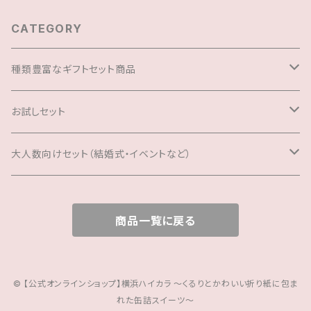
CATEGORY
種類豊富なギフトセット商品
6,000円～
お試しセット
3,000円～
プレゼント用ギフトボックスバッグ
大人数向けセット（結婚式・イベントなど）
2,000円～
プレゼント用ギフトボックスバッグ
商品一覧に戻る
© 【公式オンラインショップ】横浜ハイカラ ～くるりとかわいい折り紙に包ま
れた缶詰スイーツ～