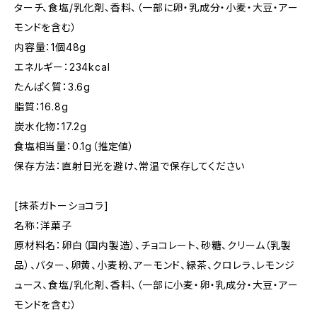
ターチ、食塩/乳化剤、香料、（一部に卵・乳成分・小麦・大豆・アー
モンドを含む）
内容量：1個48g
エネルギー：234kcal
たんぱく質：3.6g
脂質：16.8g
炭水化物：17.2g
食塩相当量：0.1g（推定値）
保存方法：直射日光を避け、常温で保存してください
[抹茶ガトーショコラ]
名称：洋菓子
原材料名：卵白（国内製造）、チョコレート、砂糖、クリーム（乳製
品）、バター、卵黄、小麦粉、アーモンド、緑茶、クロレラ、レモンジ
ュース、食塩/乳化剤、香料、（一部に小麦・卵・乳成分・大豆・アー
モンドを含む）