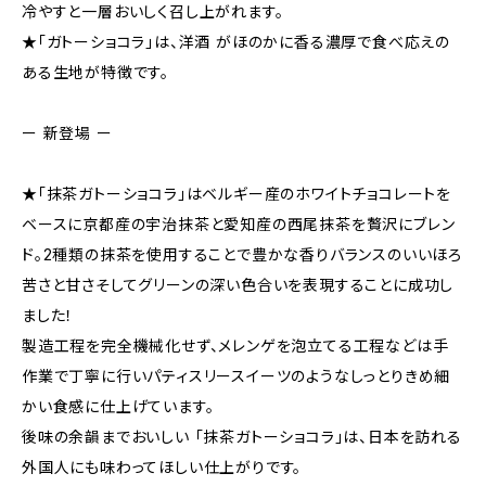
冷やすと一層おいしく召し上がれます。
★「ガトーショコラ」は、洋酒 がほのかに香る濃厚で食べ応えの
ある生地が特徴です。
ー 新登場 ー
★「抹茶ガトーショコラ」はベルギー産のホワイトチョコレートを
ベースに京都産の宇治抹茶と愛知産の西尾抹茶を贅沢にブレン
ド。2種類の抹茶を使用することで豊かな香りバランスのいいほろ
苦さと甘さそしてグリーンの深い色合いを表現することに成功し
ました！
製造工程を完全機械化せず、メレンゲを泡立てる工程などは手
作業で丁寧に行いパティスリースイーツのようなしっとりきめ細
かい食感に仕上げています。
後味の余韻までおいしい 「抹茶ガトーショコラ」は、日本を訪れる
外国人にも味わってほしい仕上がりです。