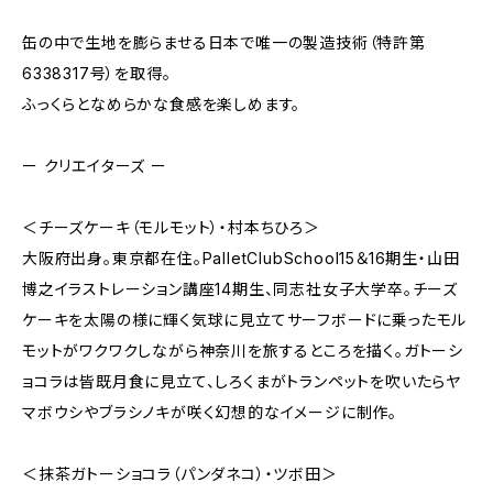
缶の中で生地を膨らませる日本で唯一の製造技術（特許第
6338317号）を取得。
ふっくらとなめらかな食感を楽しめます。
ー クリエイターズ ー
＜チーズケーキ（モルモット）・村本ちひろ＞
大阪府出身。東京都在住。PalletClubSchool15＆16期生・山田
博之イラストレーション講座14期生、同志社女子大学卒。チーズ
ケーキを太陽の様に輝く気球に見立てサーフボードに乗ったモル
モットがワクワクしながら神奈川を旅するところを描く。ガトーシ
ョコラは皆既月食に見立て、しろくまがトランペットを吹いたらヤ
マボウシやブラシノキが咲く幻想的なイメージに制作。
＜抹茶ガトーショコラ（パンダネコ）・ツボ田＞